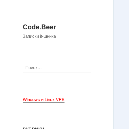
Code.Beer
Записки it-шника
Н
а
й
т
и
Windows и Linux VPS
:
РУБРИКИ