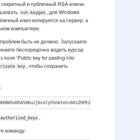
ь секретный и публичный RSA-ключи.
льзовать
, для Windows
ssh-keygen
бличный ключ копируется на сервер, а
ьном компьютере.
 проблем быть не должно. Запускаете
инаете беспорядочно водить курсор
поля ‘Public key for pasting into
, чтобы сохранить
private key
:
CKkB6hvDhA5XKuJjbcoly55n6toS+bXsZhPE2YYPqFm9wuqmTFTkqe/5
.
/authorized_keys
те команду: