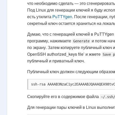
что необходимо сделать — это сгенерироват
Под Linux для генерации ключей я буду испо
есть утилита
PuTTYgen
. После генерации, пу
секретный ключ остается храниться на локал
Думаю, что с генерацией ключей в PuTTYgen
программу, нажимаете
и потом нач
Generate
по экрану. Затем копируете публичный ключ из 
OpenSSH authorized_keys file’ и жмете
Save 
публичный и приватный ключ.
Публичный ключ должен следующим образом
ssh-rsa AAAAB3NzaC1yc2EAAAABJQAAAQEA98tv
Скопируйте его в содержимое файла
~/.ssh
Для генерации пары ключей в Linux выполни