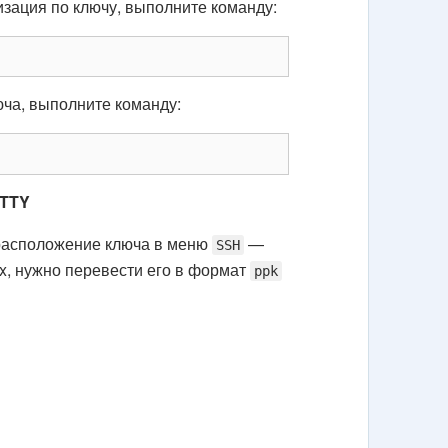
изация по ключу, выполните команду:
юча, выполните команду:
uTTY
 расположение ключа в меню
—
SSH
x, нужно перевести его в формат
ppk