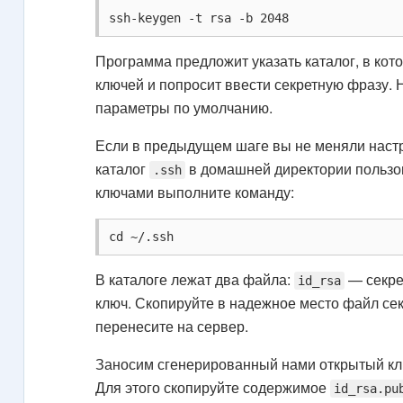
ssh-keygen -t rsa -b 2048
Программа предложит указать каталог, в кот
ключей и попросит ввести секретную фразу
параметры по умолчанию.
Если в предыдущем шаге вы не меняли настр
каталог
в домашней директории пользов
.ssh
ключами выполните команду:
cd ~/.ssh
В каталоге лежат два файла:
— секре
id_rsa
ключ. Скопируйте в надежное место файл сек
перенесите на сервер.
Заносим сгенерированный нами открытый кл
Для этого скопируйте содержимое
id_rsa.pu