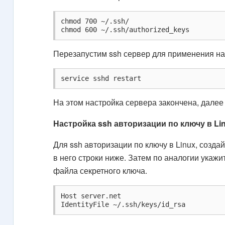
chmod 700 ~/.ssh/

chmod 600 ~/.ssh/authorized_keys
Перезапустим ssh сервер для применения на
service sshd restart
На этом настройка сервера закончена, далее
Настройка ssh авторизации по ключу в Li
Для ssh авторизации по ключу в Linux, созд
в него строки ниже. Затем по аналогии укаж
файла секретного ключа.
Host server.net

IdentityFile ~/.ssh/keys/id_rsa