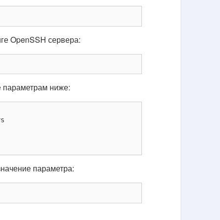
иге OpenSSH сервера:
е параметрам ниже:
s

значение параметра: