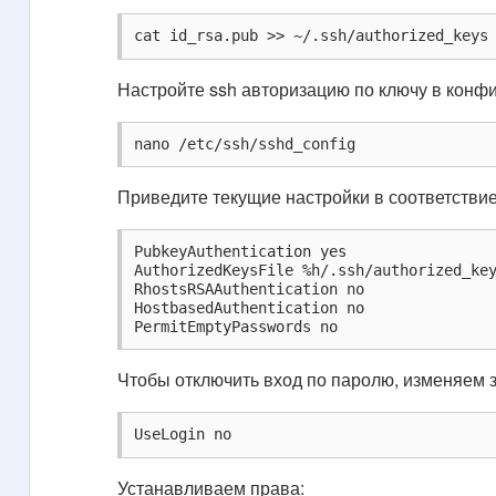
cat id_rsa.pub >> ~/.ssh/authorized_keys
Настройте ssh авторизацию по ключу в конф
nano /etc/ssh/sshd_config
Приведите текущие настройки в соответстви
PubkeyAuthentication yes

AuthorizedKeysFile %h/.ssh/authorized_key
RhostsRSAAuthentication no

HostbasedAuthentication no

PermitEmptyPasswords no
Чтобы отключить вход по паролю, изменяем 
UseLogin no
Устанавливаем права: