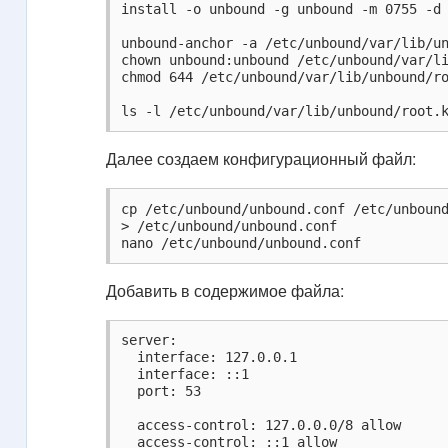
install -o unbound -g unbound -m 0755 -d 
unbound-anchor -a /etc/unbound/var/lib/un
chown unbound:unbound /etc/unbound/var/li
chmod 644 /etc/unbound/var/lib/unbound/ro
ls -l /etc/unbound/var/lib/unbound/root.
Далее создаем конфигурационный файл:
cp /etc/unbound/unbound.conf /etc/unbound
> /etc/unbound/unbound.conf

nano /etc/unbound/unbound.conf
Добавить в содержимое файла:
server:

  interface: 127.0.0.1

  interface: ::1

  port: 53

  access-control: 127.0.0.0/8 allow

  access-control: ::1 allow
