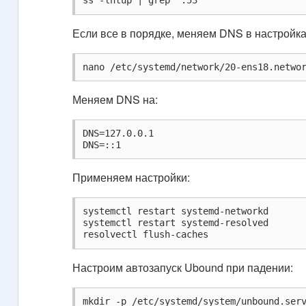
ss -lntup | grep ':53 '
Если все в порядке, меняем DNS в настройка
nano /etc/systemd/network/20-ens18.netwo
Меняем DNS на:
DNS=127.0.0.1

DNS=::1
Применяем настройки:
systemctl restart systemd-networkd

systemctl restart systemd-resolved

resolvectl flush-caches
Настроим автозапуск Ubound при падении:
mkdir -p /etc/systemd/system/unbound.serv