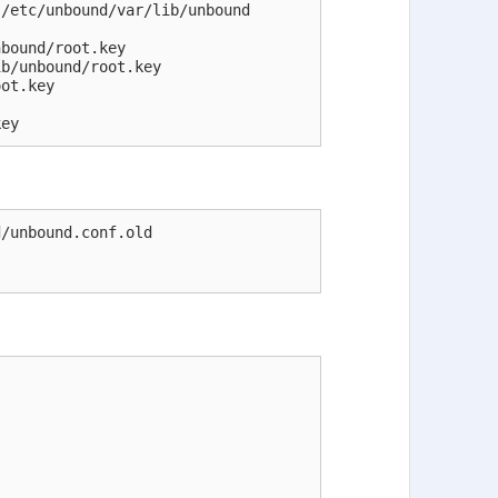
/etc/unbound/var/lib/unbound

bound/root.key

b/unbound/root.key

ot.key

key
/unbound.conf.old
