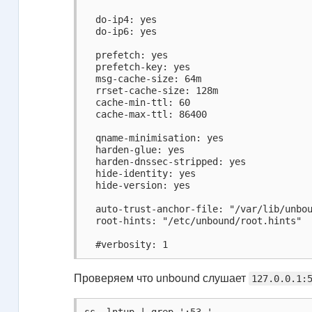
  do-ip4: yes

  do-ip6: yes

  prefetch: yes

  prefetch-key: yes

  msg-cache-size: 64m

  rrset-cache-size: 128m

  cache-min-ttl: 60

  cache-max-ttl: 86400

  qname-minimisation: yes

  harden-glue: yes

  harden-dnssec-stripped: yes

  hide-identity: yes

  hide-version: yes

  auto-trust-anchor-file: "/var/lib/unbou
  root-hints: "/etc/unbound/root.hints"

  #verbosity: 1
Проверяем что unbound слушает
127.0.0.1: