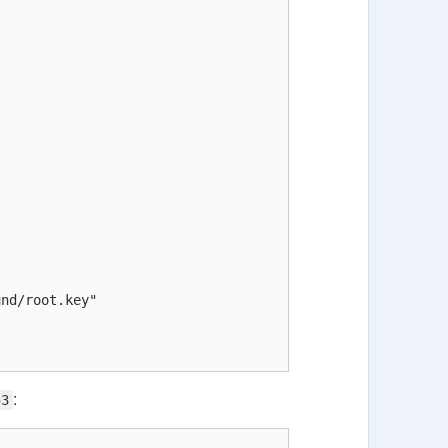
nd/root.key"

:
53