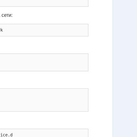
 сети:
rk
ice.d
