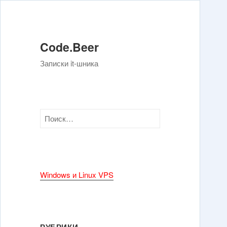
Code.Beer
Записки it-шника
Н
а
й
т
и
Windows и Linux VPS
:
РУБРИКИ