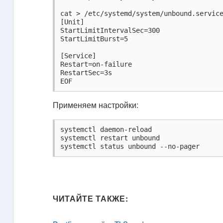
cat > /etc/systemd/system/unbound.service
[Unit]

StartLimitIntervalSec=300

StartLimitBurst=5

[Service]

Restart=on-failure

RestartSec=3s

EOF
Применяем настройки:
systemctl daemon-reload

systemctl restart unbound

systemctl status unbound --no-pager
ЧИТАЙТЕ ТАКЖЕ: