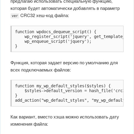
предлагаю использовать специальную функцию,
которая будет автоматически добавлять в параметр
CRC32 хеш-код файла:
ver
function wpdocs_dequeue_script() {

    wp_register_script('jquery', get_template_dire
    wp_enqueue_script('jquery');

}
Функция, которая задает версию по умолчанию для
всех подключаемых файлов:
function my_wp_default_styles($styles) {

    $styles->default_version = hash_file('crc32', 
}

add_action("wp_default_styles", "my_wp_default_st
Как вариант, вместо хэша можно использовать дату
изменения файла: